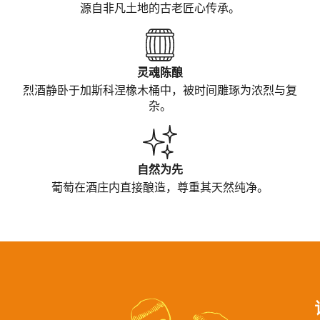
源自非凡土地的古老匠心
传
承。
灵魂陈酿
烈酒静卧于加斯科涅橡木桶中，被
时间
雕琢
为浓
烈与复
杂
。
自然为先
葡萄在酒庄内直接
酿
造，尊重其天然
纯净
。