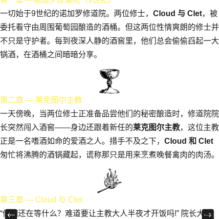
一切始于9世纪的诺加罗修道院。两位修士，
Cloud 与 Clet
，被
委托看守由周围葡萄园酿造的酒桶。但这两位性情爽朗的修士并
不只是守护者。每到夜深人静的酒窖里，他们总会偷偷舀起一大
锅酒，在酒桶之间暗暗分享。
第二章 — 莱克图尔主教
一天傍晚，当两位修士正准备品尝他们的秘密酿造时，修道院院
长突然闯入酒窖——身边还跟着新任的
莱克图尔主教
，这位主教
正是一名嗜酒如命的爱酒之人。措手不及之下，
Cloud 和 Clet
匆忙将沸腾的酒锅藏起，谎称那只是用来烹煮晚餐禽肉的肉汤。
第三章 — Cloud 与 Clet
“你们还在等什么？难道要让主教大人半夜才开饭吗!” 院长大声