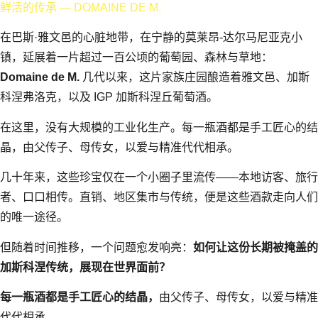
鲜活的传承 — DOMAINE DE M.
在巴斯·雅文邑的心脏地带，在宁静的莫莱昂-达尔马尼亚克小
镇，延展着一片超过一百公顷的葡萄园、森林与草地：
Domaine de M.
几代以来，这片家族庄园酿造着雅文邑、加斯
科涅弗洛克，以及 IGP 加斯科涅丘葡萄酒。
在这里，没有大规模的工业化生产。每一瓶酒都是手工匠心的结
晶，由父传子、母传女，以爱与精准代代相承。
几十年来，这些珍宝仅在一个小圈子里流传——本地访客、旅行
者、口口相传。直销、地区集市与传统，便是这些酒款走向人们
的唯一途径。
但随着时间推移，一个问题愈发响亮：
如何让这份长期被掩盖的
加斯科涅传统，展现在世界面前？
每一瓶酒都是手工匠心的结晶，
由父传子、母传女，以爱与精准
代代相承。