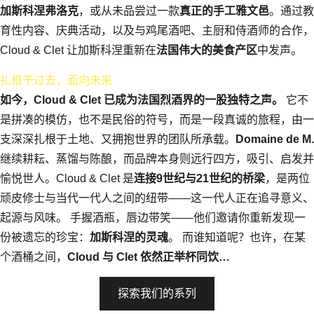
加斯科涅弗洛克
，或从未品尝过一款
真正的手工雅文邑
。通过教
育性内容、庆典活动，以及与鸡尾酒吧、主厨和侍酒师的合作，
Cloud & Clet 让加斯科涅重新在
法国伟大的美食产区
中发声。
扎根于过去，面向未来
如今，Cloud & Clet 已成为法国烈酒界的一股独特之声。
它不
是拼凑的模仿，也不是民俗的符号，而是一段真诚的旅程，由一
支深深扎根于土地、又拥抱世界的团队所承载。
Domaine de M.
继续耕耘、蒸馏与陈酿，而品牌本身则远行四方，吸引、启发并
愉悦世人。Cloud & Clet 是
连接9世纪与21世纪的桥梁
，是两位
顽皮修士与当代一代人之间的纽带——这一代人正在追寻意义、
起源与风味。 手握酒瓶，唇边带笑——他们邀请你重新发现一
份被遗忘的珍宝：
加斯科涅的灵魂
。 而谁知道呢？也许，在某
个酒桶之间，
Cloud 与 Clet 依然正举杯同饮…
探索我们的系列