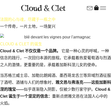
法国的心与魂，尽藏于一瓶之中
一个
传
奇，一片土地，一
场
复
兴
CLOUD & CLET 的诞生
Cloud & Clet 不仅仅是一个品牌。
它是一种心灵的呼喊，一种
信念的践行，一次回归本源的旅程。它承载着热爱葡萄酒与烈酒
之人的激情，更重要的是，承载着加斯科涅儿女的使命。
当苏格兰威士忌、加勒比朗姆酒、墨西哥龙舌兰等异域烈酒征服
了酒吧、酒铺与人们的想象时，
雅文邑与弗洛克——这些加斯科
涅的瑰宝——
似乎逐渐隐入阴影，仅被少数行家守护。
Cloud &
Clet 诞生于一个坚定的信念：
重新点燃雅文邑在法国人心中的
火焰。