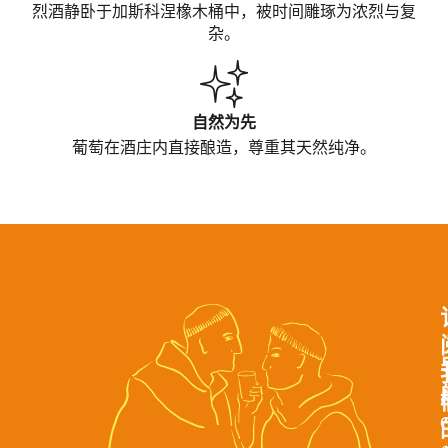
烈酒静卧于加斯科涅橡木桶中，被
时间
雕琢
为浓
烈与复
杂
。
自然为先
葡萄在酒庄内直接
酿
造，尊重其天然
纯净
。