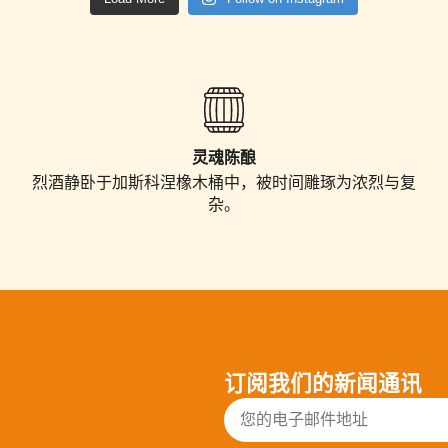
灵魂陈酿
烈酒静卧于加斯科涅橡木桶中，被
时间
雕琢
为浓
烈与复
杂
。
订阅我们的新闻通讯