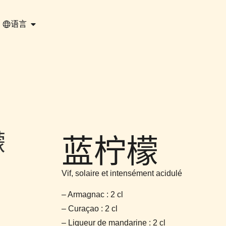
语言
檬
蓝柠檬
Vif, solaire et intensément acidulé
– Armagnac : 2 cl
– Curaçao : 2 cl
– Liqueur de mandarine : 2 cl