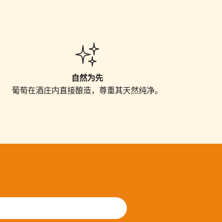
自然为先
葡萄在酒庄内直接
酿
造，尊重其天然
纯净
。