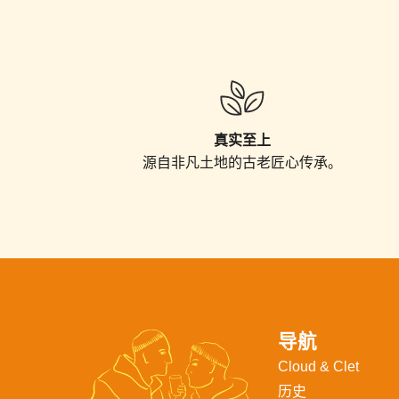
真实至上
源自非凡土地的古老匠心
传
承。
导航
Cloud & Clet
历史