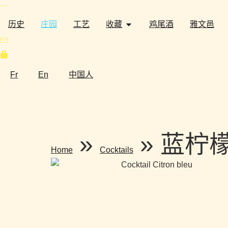
历史
庄园
工艺
收藏
鸡尾酒
雅文邑
Fr
En
中国人
»
»
蓝柠
Home
Cocktails