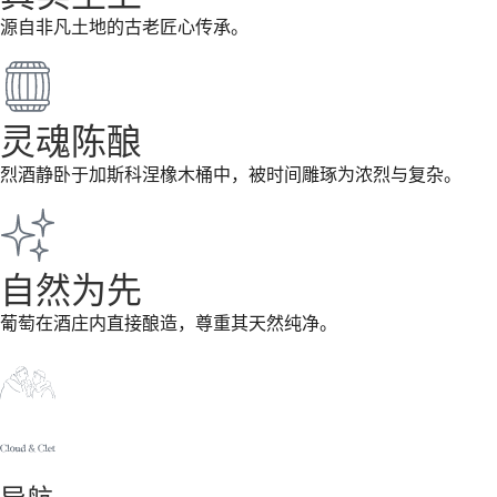
源自非凡土地的古老匠心
传
承。
灵魂陈酿
烈酒静卧于加斯科涅橡木桶中，被
时间
雕琢
为浓
烈与复
杂
。
自然为先
葡萄在酒庄内直接
酿
造，尊重其天然
纯净
。