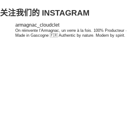
关注我们的 INSTAGRAM
armagnac_cloudclet
On réinvente l’Armagnac, un verre à la fois.
100% Producteur ·
Made in Gascogne 🇫🇷
Authentic by nature. Modern by spirit.