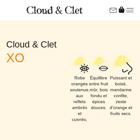
Cloud & Clet
XO
Robe
Équilibre
Puissant et
orangée
entre fruit
boisé,
soutenue,
mûr, bois
mandarine
aux
fondu et
confite,
reflets
épices
zeste
ambrés
douces.
d’orange et
et
fruits secs.
cuivrés,