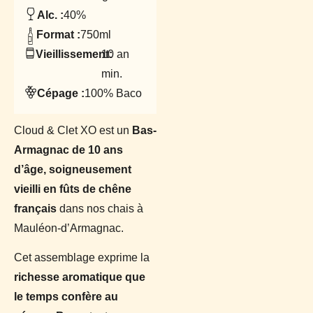
Alc. :
40%
Format :
750ml
Vieillissement:
10 an
min.
Cépage :
100% Baco
Cloud & Clet XO est un
Bas-
Armagnac de 10 ans
d’âge, soigneusement
vieilli en fûts de chêne
français
dans nos chais à
Mauléon-d’Armagnac.
Cet assemblage exprime la
richesse aromatique que
le temps confère au