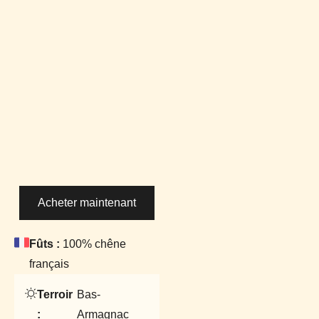
Acheter maintenant
Fûts :
100% chêne
français
Terroir
Bas-
:
Armagnac