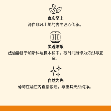
真实至上
源自非凡土地的古老匠心
传
承。
灵魂陈酿
烈酒静卧于加斯科涅橡木桶中，被
时间
雕琢
为浓
烈与复
杂
。
自然为先
葡萄在酒庄内直接
酿
造，尊重其天然
纯净
。